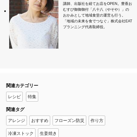
講師、出版社を経てお店をOPEN。豊香お
むすび御御御付「八十八（やそや）」の
おかみとして地域食堂の運営も行う。
「地域の未来を食でつなぐ」株式会社EAT
プランニング代表取締役。
関連カテゴリー
レシピ
特集
関連タグ
アレンジ
おすすめ
フローズン防災
作り方
冷凍ストック
生姜焼き