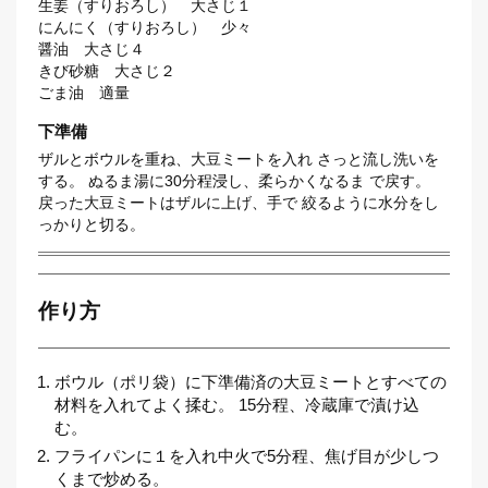
生姜（すりおろし） 大さじ１
にんにく（すりおろし） 少々
醤油 大さじ４
きび砂糖 大さじ２
ごま油 適量
下準備
ザルとボウルを重ね、大豆ミートを入れ さっと流し洗いを
する。 ぬるま湯に30分程浸し、柔らかくなるま で戻す。
戻った大豆ミートはザルに上げ、手で 絞るように水分をし
っかりと切る。
作り方
ボウル（ポリ袋）に下準備済の大豆ミートとすべての
材料を入れてよく揉む。 15分程、冷蔵庫で漬け込
む。
フライパンに１を入れ中火で5分程、焦げ目が少しつ
くまで炒める。