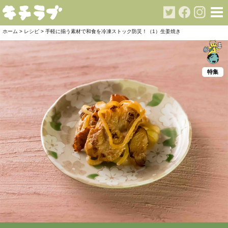
ホーム
>
レシピ
>
手軽に揃う素材で和食を冷凍ストック防災！（1）生姜焼き
特集