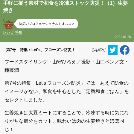
手軽に揃う素材で和食を冷凍ストック防災！（1）生姜
焼き
防災のプロフェッショナルもオススメ
レシピ
特集
2021.01.20
第7号 特集：Let’s、フローズン防災！
フードスタイリング・山守ひろえ／撮影・山口ベン／文・
種藤潤
第7号の特集「Let’s フローズン防災」では、あえて防食の
イメージがない、和食を中心とした「定番和食ごはん」を
セレクトしました。
生姜焼きは大豆ミートにすることで、冷凍する時に気にな
りがちな脂分をカット。味わいは肉の生姜焼きとほぼ同
じ！