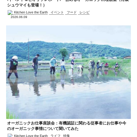
シュウマイも登場！）
Kitchen Love the Earth
イベント
フード
レシピ
2026.06.09
オーガニックお仕事座談会：有機認証に関わる従事者にお仕事や今
のオーガニック事情について聞いてみた
Kitchen Love the Earth
ライフ
特集