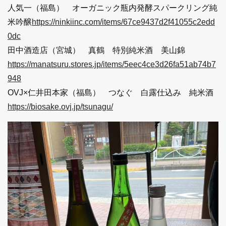
人気一（福島） オーガニック瓶内発酵スパークリング純
米吟醸
https://ninkiinc.com/items/67ce9437d2f41055c2edd
0dc
田中酒造店（宮城） 真鶴 特別純米酒 美山錦
https://manatsuru.stores.jp/items/5eec4ce3d26fa51ab74b7
948
OVJ×仁井田本家（福島） つなぐ 白露仕込み 純米酒
https://biosake.ovj.jp/tsunagu/