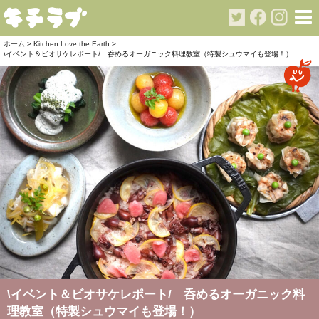
ホーム
>
Kitchen Love the Earth
>
\イベント＆ビオサケレポート/ 呑めるオーガニック料理教室（特製シュウマイも登場！）
\イベント＆ビオサケレポート/ 呑めるオーガニック料
理教室（特製シュウマイも登場！）