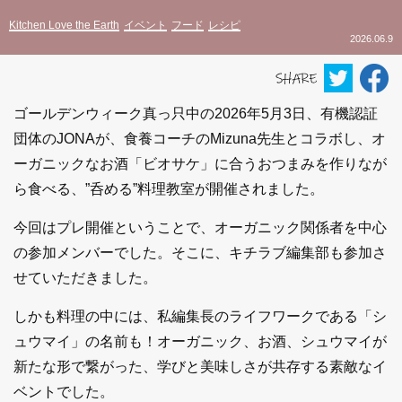
Kitchen Love the Earth
イベント
フード
レシピ
2026.06.9
ゴールデンウィーク真っ只中の2026年5月3日、有機認証
団体のJONAが、食養コーチのMizuna先生とコラボし、オ
ーガニックなお酒「ビオサケ」に合うおつまみを作りなが
ら食べる、”呑める”料理教室が開催されました。
今回はプレ開催ということで、オーガニック関係者を中心
の参加メンバーでした。そこに、キチラブ編集部も参加さ
せていただきました。
しかも料理の中には、私編集長のライフワークである「シ
ュウマイ」の名前も！オーガニック、お酒、シュウマイが
新たな形で繋がった、学びと美味しさが共存する素敵なイ
ベントでした。