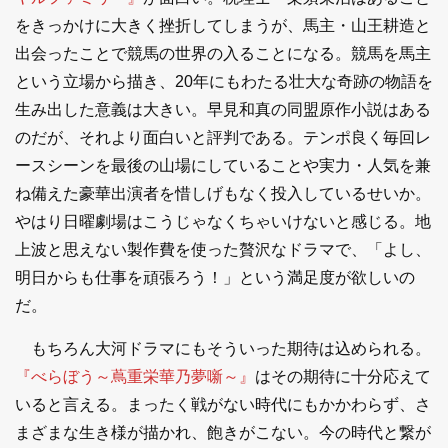
をきっかけに大きく挫折してしまうが、馬主・山王耕造と
出会ったことで競馬の世界の入ることになる。競馬を馬主
という立場から描き、20年にもわたる壮大な奇跡の物語を
生み出した意義は大きい。早見和真の同盟原作小説はある
のだが、それより面白いと評判である。テンポ良く毎回レ
ースシーンを最後の山場にしていることや実力・人気を兼
ね備えた豪華出演者を惜しげもなく投入しているせいか。
やはり日曜劇場はこうじゃなくちゃいけないと感じる。地
上波と思えない製作費を使った贅沢なドラマで、「よし、
明日からも仕事を頑張ろう！」という満足度が欲しいの
だ。
もちろん大河ドラマにもそういった期待は込められる。
『べらぼう～蔦重栄華乃夢噺～』
はその期待に十分応えて
いると言える。まったく戦がない時代にもかかわらず、さ
まざまな生き様が描かれ、飽きがこない。今の時代と繋が