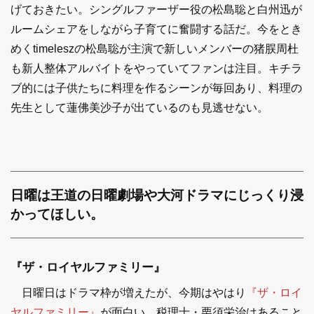
げておきたい。シングルファーザー役の松島聡と白州迅が
ルームシェアをしながら子育てに奮闘する話だ。今をとき
めくtimeleszの松島聡が主演で新しいメンバーの猪脵周杜
も新人整体アルバイトをやっていてファンは注目。キチラ
ブ的には子供たちに料理を作るシーンが毎回あり、料理の
先生として蓮佛美沙子が出ているのも見逃せない。
日曜は王道の日曜劇場や大河ドラマにじっくり浸
かってほしい。
『ザ・ロイヤルファミリー』
日曜日はドラマ枠が増えたが、今期はやはり
『ザ・ロイ
ヤルファミリー』
が面白い。税理士・栗須栄治はあること