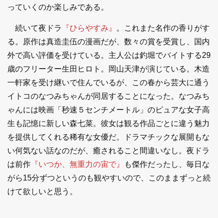
っていくのか楽しみである。
続いて夜ドラ
『ひらやすみ』
。これまた名作の香りがす
る。原作は真造圭伍の漫画だが、数々の賞を受賞し、国内
外で高い評価を受けている。主人公は釣堀でバイトする29
歳のフリーター生田ヒロト。岡山天津が演じている。木造
一軒家を受け継いで住んでいるが、この春から芸大に通う
イトコのなつみちゃんが同居することになった。なつみち
ゃんには映画「秒速５センチメートル」のピュアな女子高
生も記憶に新しい森七菜。彼女は観る作品ごとに違う魅力
を提供してくれる稀有な女優だ。ドラマチックな展開もな
い何気ない話なのだが、癒されること間違いなし。夜ドラ
は前作
『いつか、無重力の宙で』
も傑作だったし、毎日な
がら15分ずつというのも観やすいので、このままずっと続
けて欲しいと思う。