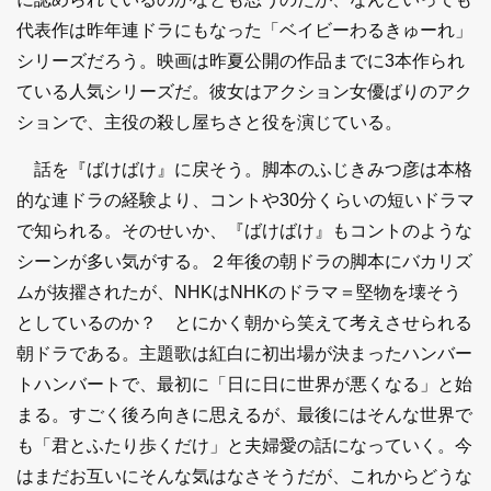
代表作は昨年連ドラにもなった「ベイビーわるきゅーれ」
シリーズだろう。映画は昨夏公開の作品までに3本作られ
ている人気シリーズだ。彼女はアクション女優ばりのアク
ションで、主役の殺し屋ちさと役を演じている。
話を『ばけばけ』に戻そう。脚本のふじきみつ彦は本格
的な連ドラの経験より、コントや30分くらいの短いドラマ
で知られる。そのせいか、『ばけばけ』もコントのような
シーンが多い気がする。２年後の朝ドラの脚本にバカリズ
ムが抜擢されたが、NHKはNHKのドラマ＝堅物を壊そう
としているのか？ とにかく朝から笑えて考えさせられる
朝ドラである。主題歌は紅白に初出場が決まったハンバー
トハンバートで、最初に「日に日に世界が悪くなる」と始
まる。すごく後ろ向きに思えるが、最後にはそんな世界で
も「君とふたり歩くだけ」と夫婦愛の話になっていく。今
はまだお互いにそんな気はなさそうだが、これからどうな