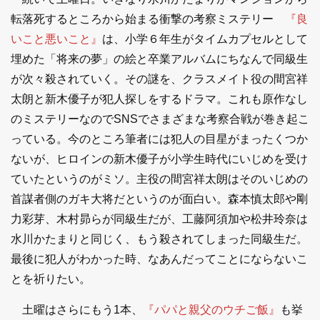
転落死するところから始まる衝撃の考察ミステリー
『良
いこと悪いこと』
は、小学６年生がタイムカプセルとして
埋めた「将来の夢」の絵と卒業アルバムにちなんで同級生
が次々殺されていく。その謎を、クラスメイト役の間宮祥
太朗と新木優子が犯人探しをするドラマ。これも原作なし
のミステリーなのでSNSでさまざまな考察合戦が巻き起こ
っている。今のところ筆者には犯人の目星がまったくつか
ないが、ヒロインの新木優子が小学生時代にいじめを受け
ていたというのがミソ。主役の間宮祥太朗はそのいじめの
首謀者側のガキ大将だというのが面白い。森本慎太郎や剛
力彩芽、木村昴らが同級生だが、工藤阿須加や松井玲奈は
水川かたまりと同じく、もう殺されてしまった同級生だ。
最後に犯人がわかった時、なあんだってことにならないこ
とを祈りたい。
土曜はさらにもう1本、
『パパと親父のウチご飯』
も挙