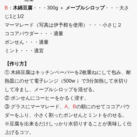
B
：
木綿豆腐
・・・300g ＋
メープルシロップ
・・・大さ
じ1と1/2
マーマレード（写真は伊予柑を使用）・・・小さじ２
ココアパウダー・・・適量
ポンせん・・・適量
ミント・・・適宜
【作り方】
① 木綿豆腐はキッチンペーパーを2枚重ねにして包み、耐
熱皿にのせて電子レンジ（500w ）で3分加熱して水切り
して冷まし、メープルシロップを混ぜる。
② ポンせんにコーヒーをかるく浸す。
③ グラスにマーマレード、
A
、
B
の順にのせてココアパウ
ダーをふり、小さく割ったポンせんとミントをのせる。
※豆腐を出来るだけしっかり水切りすることが美味しく仕
上げるコツ。