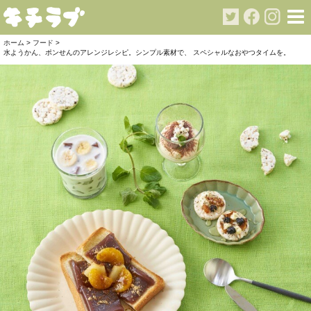
ホーム
>
フード
>
水ようかん、ポンせんのアレンジレシピ。シンプル素材で、 スペシャルなおやつタイムを。