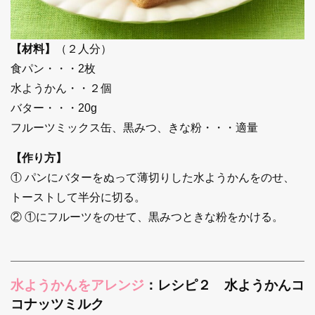
【材料】
（２人分）
食パン・・・2枚
水ようかん・・２個
バター・・・20g
フルーツミックス缶、黒みつ、きな粉・・・適量
【作り方】
① パンにバターをぬって薄切りした水ようかんをのせ、
トーストして半分に切る。
② ①にフルーツをのせて、黒みつときな粉をかける。
水ようかんをアレンジ
：レシピ２ 水ようかんコ
コナッツミルク