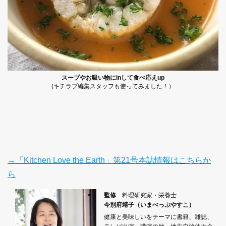
スープやお吸い物にinして食べ応えup
(キチラブ編集スタッフも使ってみました！）
→「Kitchen Love the Earth」第21号本誌情報はこちらか
ら
監修
料理研究家・栄養士
今別府靖子（いまべっぷやすこ）
健康と美味しいをテーマに書籍、雑誌、