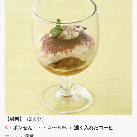
【材料】
（2人分）
A
：
ポンせん
・・・４〜５杯 ＋
濃く入れたコーヒ
ー
・・・適量