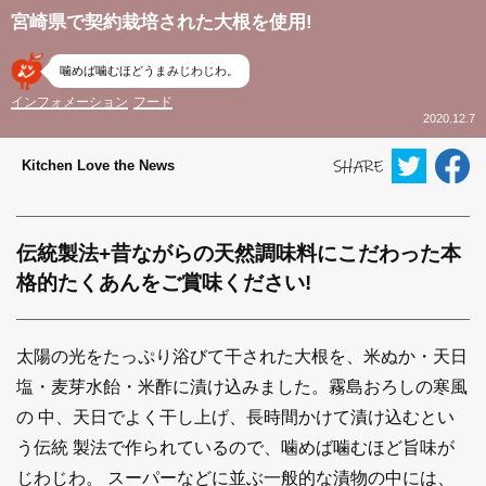
宮崎県で契約栽培された大根を使用!
噛めば噛むほどうまみじわじわ。
インフォメーション
フード
2020.12.7
Kitchen Love the News
伝統製法+昔ながらの天然調味料にこだわった本
格的たくあんをご賞味ください!
太陽の光をたっぷり浴びて干された大根を、米ぬか・天日
塩・麦芽水飴・米酢に漬け込みました。霧島おろしの寒風
の 中、天日でよく干し上げ、長時間かけて漬け込むとい
う伝統 製法で作られているので、噛めば噛むほど旨味が
じわじわ。 スーパーなどに並ぶ一般的な漬物の中には、