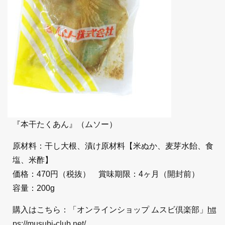
『本干たくあん』（ムソー）
原材料：干し大根、漬け原材料【米ぬか、麦芽水飴、食
塩、米酢】
価格：470円（税抜） 賞味期限：4ヶ月（開封前）
容量：200g
購入はこちら：「オンラインショップ ムスビ倶楽部」
htt
ps://musubi-club.net/