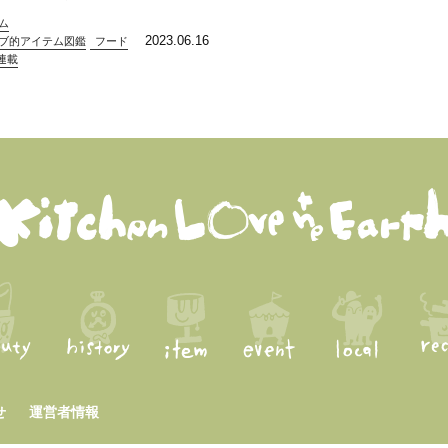
ム
2023.06.16
ブ的アイテム図鑑
フード
連載
せ
運営者情報