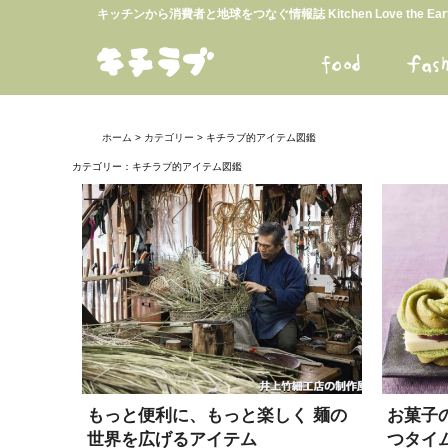
キッチンから消費者と地球をつなぐ情報誌 Kitchen Love the E
ホーム
>
カテゴリー
> キチラブ的アイテム図鑑
カテゴリー：
キチラブ的アイテム図鑑
もっと便利に、もっと楽しく 麺の
お菓子
世界を広げるアイテム
つタイ