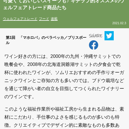
可愛くておいしいスイーツも♪ キチラブ的オススメのウ
ェルフェアトレード商品たち
ウェルフェアトレード
フード
連載
2021.02.3
第1回 「マホロバ」のベラベッカ／ブリスボー
ル
ワイン好きの方には、2000年の九州・沖縄サミットでの
晩餐会や、2008年の北海道洞爺湖サミットの夕食会で乾
杯に使われたワインが、ソムリエおすすめの手作りオーガ
ニックワインとご存知の方も多いのでは。ブドウ栽培など
を通じて障がい者の自立を目指してつくられたワイナリー
のワインです。
このような福祉作業所や福祉工房から生まれる品物は、素
材にこだわり、手仕事のよさを感じるものが多いのも特
徴。クリエイティブでデザイン的に素敵なものも多数あ