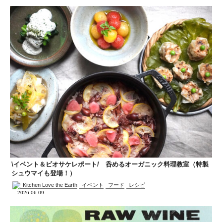
\イベント＆ビオサケレポート/ 呑めるオーガニック料理教室（特製
シュウマイも登場！）
Kitchen Love the Earth
イベント
フード
レシピ
2026.06.09