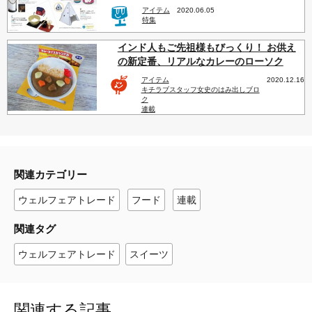
アイテム
2020.06.05
特集
インド人もご先祖様もびっくり！ お供え
の新定番、リアルなカレーのローソク
アイテム
2020.12.16
キチラブスタッフ女史のはみ出しブロ
ク
連載
関連カテゴリー
ウェルフェアトレード
フード
連載
関連タグ
ウェルフェアトレード
スイーツ
関連する記事