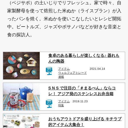
（ベジサポ）の土いじりでリフレッシュ。家で時々、自
家製酵母を使って焙煎した米ぬか（ライスブラン）が入
ったパンを焼く。米ぬかを使いこなしたいとレシピ開拓
中。ビートルズ、ジャズやボサノバなどが好きな音楽と
食の探訪人。
食卓のある暮らしが楽しくなる♪ 器れも
んの陶器
アイテム
2021.04.14
ウェルフェアトレード
連載
S N S で注目の「＃まるべん」ならコ
レ！ アジア発のステンレスお弁当箱
アイテム
2019.11.23
特集
おうちアウトドアを盛り上げる キチラブ
的アイテム大集合！