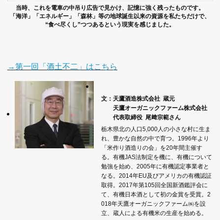
当時、これを電車の中吊り広告で見かけ、記憶に強く残ったものです。
「海洋」「エネルギー」「森林」等の地球誕生以来の資源を私たちだけで、
“食べ尽くし”つつあるという現実を感じました。
→第一回「酒土不二」はこちら
文：天鷹酒造株式会社 蔵元
天鷹オーガニックファーム株式会社
代表取締役
尾﨑宗範さん
栃木県北の人口5,000人の小さな村に生ま
れ、豊かな自然の中で育つ。1996年より
「米作り酒造りの会」を20年間主催す
る。有機JAS法制定を機に、有機について
勉強を始め、2005年に有機認定事業者と
なる。2014年EU及びアメリカの有機認証
取得。2017年第105回全国新酒鑑評会に
て、有機日本酒として初の金賞を受賞。2
018年天鷹オーガニックファーム㈱を設
立、蔵人による有機米の生産を始める。