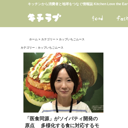
キッチンから消費者と地球をつなぐ情報誌 Kitchen Love the E
ホーム
>
カテゴリー
> カップいちごムース
カテゴリー：
カップいちごムース
「医食同源」がソイパティ開発の
原点 多様化する食に対応するモ