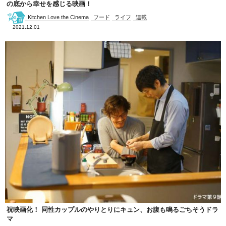
の底から幸せを感じる映画！
Kitchen Love the Cinema
フード
ライフ
連載
2021.12.01
祝映画化！ 同性カップルのやりとりにキュン、お腹も鳴るごちそうドラ
マ