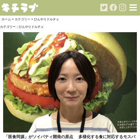
ホーム
>
カテゴリー
> ひんやりドルチェ
カテゴリー：
ひんやりドルチェ
「医食同源」がソイパティ開発の原点 多様化する食に対応するモスバ