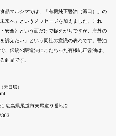
正食品マルシマでは、「有機純正醤油（濃口）」の
い未来へ」というメッセージを加えました。これ
心・安全》という面だけで捉えがちですが、海外の
識を訴えたい」という同社の意識の表れです。醤油
島で、伝統の醸造法にこだわった有機純正醤油は、
ける商品です。
（天日塩）
ml
051 広島県尾道市東尾道９番地２
2363