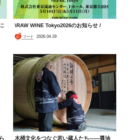
6に
\RAW WINE Tokyo2026のお知らせ /
2026.04.29
フード
ら
木桶文化をつなぐ若い蔵人たち——醤油