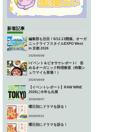
新着記事
編集部も注目！6/12.13開催。オーガ
ニックライフスタイルEXPO West
in 京都 2026
2026/06/09
\イベント＆ビオサケレポート/ 呑
めるオーガニック料理教室（特製シ
ュウマイも登場！）
2026/06/09
【イベントレポート】RAW WINE
2026に今年も出展
2026/06/07
曜日別にドラマを語る！
2026/05/11
曜日別にドラマを語る！